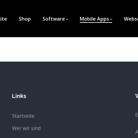
ite
Shop
Software
Mobile Apps
Webs
Links
W
E
Startseite
Wer wir sind
A